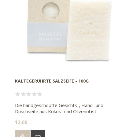
KALTEGERÜHRTE SALZSEIFE - 100G
Die handgeschöpfte Gesichts-, Hand- und
Duschseife aus Kokos- und Olivenöl ist
angereichert mit wertvollem Meersalz, Mandelöl
12.00
und Sheabutter. Die handgeschöpfte Seife, welche
ohne Duft- und Farbstoffe auskommt, eignet sich
ideal für irritierte und beanspruchte Haut Die