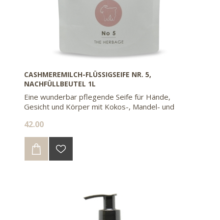
CASHMEREMILCH-FLÜSSIGSEIFE NR. 5,
NACHFÜLLBEUTEL 1L
Eine wunderbar pflegende Seife für Hände,
Gesicht und Körper mit Kokos-, Mandel- und
Olivenöl. Mit dem Nachfüllbeutel sparen sie 85%
42.00
Kunststoff gegenüber 2 Flaschen à 500ml.