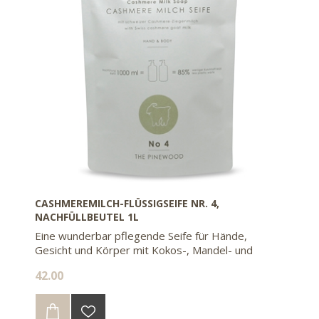
CASHMEREMILCH-FLÜSSIGSEIFE NR. 4,
NACHFÜLLBEUTEL 1L
Eine wunderbar pflegende Seife für Hände,
Gesicht und Körper mit Kokos-, Mandel- und
Olivenöl. Mit dem Nachfüllbeutel sparen sie 85%
42.00
Kunststoff gegenüber 2 Flaschen à 500ml.