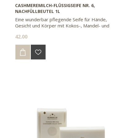
CASHMEREMILCH-FLÜSSIGSEIFE NR. 6,
NACHFÜLLBEUTEL 1L
Eine wunderbar pflegende Seife für Hände,
Gesicht und Körper mit Kokos-, Mandel- und
Olivenöl. Mit dem Nachfüllbeutel sparen sie 85%
42.00
Kunststoff gegenüber 2 Flaschen à 500ml.