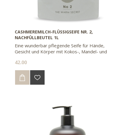
CASHMEREMILCH-FLÜSSIGSEIFE NR. 2,
NACHFÜLLBEUTEL 1L
Eine wunderbar pflegende Seife für Hände,
Gesicht und Körper mit Kokos-, Mandel- und
Olivenöl. Mit dem Nachfüllbeutel sparen sie 85%
42.00
Kunststoff gegenüber 2 Flaschen à 500ml.