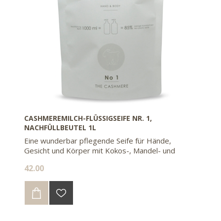
CASHMEREMILCH-FLÜSSIGSEIFE NR. 1,
NACHFÜLLBEUTEL 1L
Eine wunderbar pflegende Seife für Hände,
Gesicht und Körper mit Kokos-, Mandel- und
Olivenöl. Mit dem Nachfüllbeutel sparen sie 85%
42.00
Kunststoff gegenüber 2 Flaschen à 500ml.