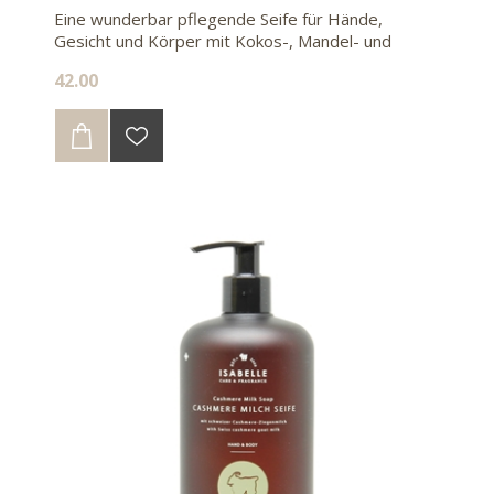
Eine wunderbar pflegende Seife für Hände,
Gesicht und Körper mit Kokos-, Mandel- und
Olivenöl. Mit dem Nachfüllbeutel sparen sie 85%
42.00
Kunststoff gegenüber 2 Flaschen à 500ml.